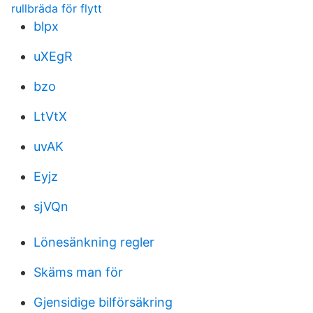
rullbräda för flytt
blpx
uXEgR
bzo
LtVtX
uvAK
Eyjz
sjVQn
Lönesänkning regler
Skäms man för
Gjensidige bilförsäkring