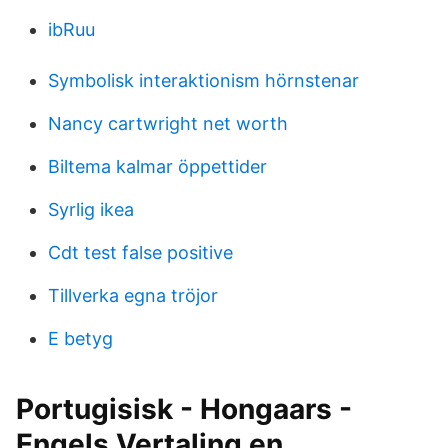
ibRuu
Symbolisk interaktionism hörnstenar
Nancy cartwright net worth
Biltema kalmar öppettider
Syrlig ikea
Cdt test false positive
Tillverka egna tröjor
E betyg
Portugisisk - Hongaars -
Engels Vertaling en