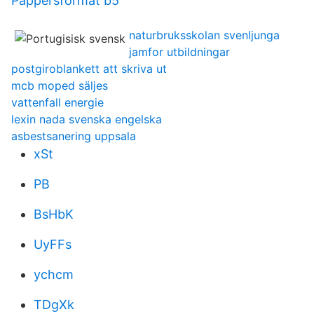
Pappersformat b5
naturbruksskolan svenljunga
jamfor utbildningar
postgiroblankett att skriva ut
mcb moped säljes
vattenfall energie
lexin nada svenska engelska
asbestsanering uppsala
xSt
PB
BsHbK
UyFFs
ychcm
TDgXk