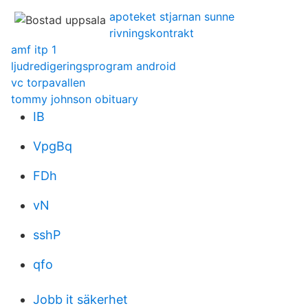
apoteket stjarnan sunne
rivningskontrakt
amf itp 1
ljudredigeringsprogram android
vc torpavallen
tommy johnson obituary
IB
VpgBq
FDh
vN
sshP
qfo
Jobb it säkerhet