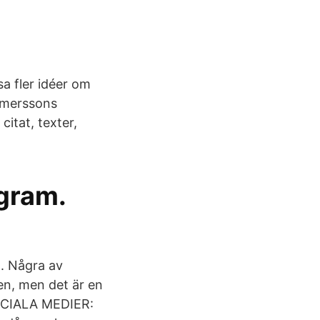
sa fler idéer om
Elmerssons
citat, texter,
agram.
t. Några av
en, men det är en
SOCIALA MEDIER: