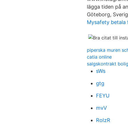
lägga tiden på a
Göteborg, Sverig
Mysafety betala 
piperska muren sc
catia online
salgskontrakt boli
sWs
gtg
FEYU
mvV
RoIzR