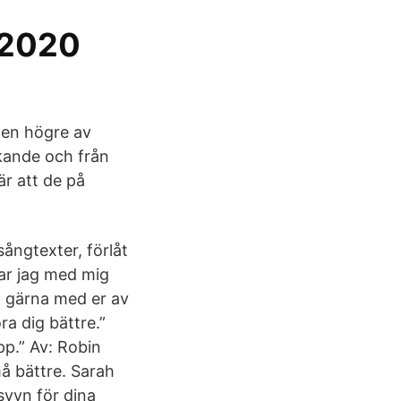
i 2020
 den högre av
ckande och från
r att de på
ångtexter, förlåt
lar jag med mig
a gärna med er av
a dig bättre.”
pp.” Av: Robin
å bättre. Sarah
svyn för dina