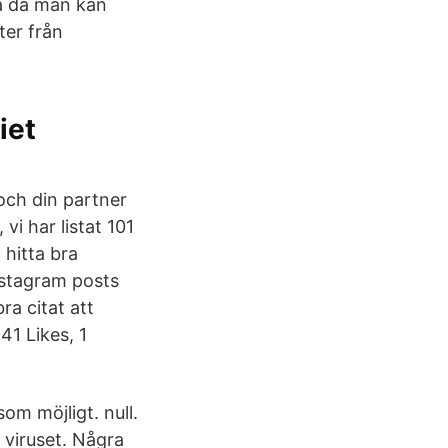
ra då man kan
ter från
iet
 och din partner
vi har listat 101
 hitta bra
nstagram posts
ra citat att
141 Likes, 1
som möjligt. null.
 viruset. Några