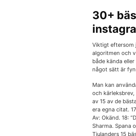
30+ bäst
instagra
Viktigt eftersom 
algoritmen och vi
både kända eller
något sätt är fy
Man kan använda d
och kärleksbrev, 
av 15 av de bäst
era egna citat. 
Av: Okänd. 18: ”D
Sharma. Spana oc
Tjulanders 15 bä