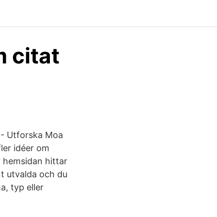
 citat
8 - Utforska Moa
fler idéer om
är hemsidan hittar
nt utvalda och du
, typ eller