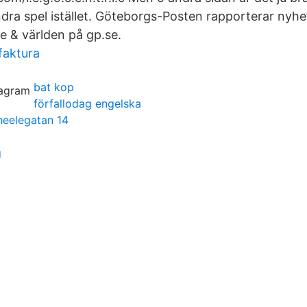
ndra spel istället. Göteborgs-Posten rapporterar nyhe
e & världen på gp.se.
faktura
bat kop
förfallodag engelska
heelegatan 14
g