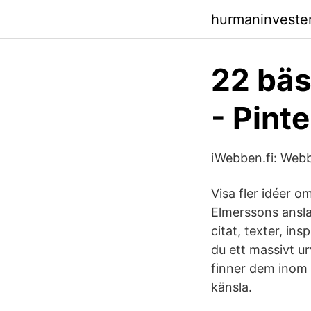
hurmaninveste
22 bäs
- Pint
iWebben.fi: Webb
Visa fler idéer o
Elmerssons anslag
citat, texter, in
du ett massivt u
finner dem inom e
känsla.