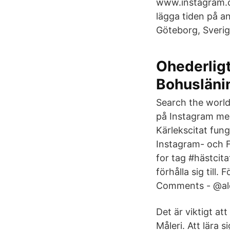
www.instagram.co
lägga tiden på a
Göteborg, Sverige
Ohederligt
Bohusläni
Search the world'
på Instagram men 
Kärlekscitat fung
Instagram- och 
for tag #hästcitat
förhålla sig till.
Comments - @ald
Det är viktigt at
Måleri. Att lära 