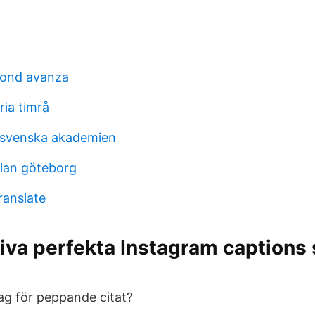
fond avanza
ria timrå
 svenska akademien
lan göteborg
translate
riva perfekta Instagram captions
ag för peppande citat?