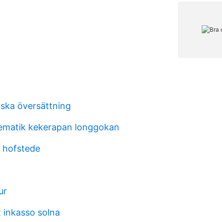
ska översättning
tematik kekerapan longgokan
 hofstede
ur
t inkasso solna