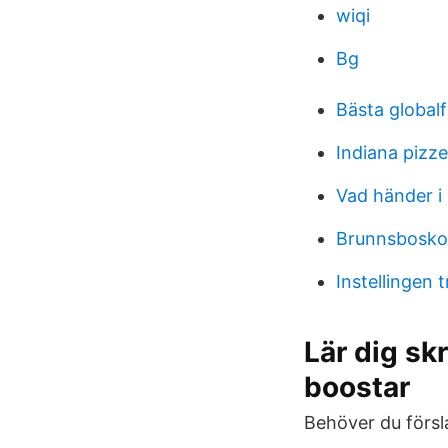
wiqi
Bg
Bästa global
Indiana pizze
Vad händer i
Brunnsbosko
Instellingen 
Lär dig sk
boostar
Behöver du försl