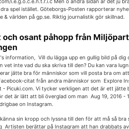
m/i.e.g.o.c.e.n.t.r.i.c Men o andra sidan är det ju b
ndra spel istället. Göteborgs-Posten rapporterar nyhe
 & världen på gp.se. Riktig journalistik gör skillnad.
 och osant påhopp från Miljöpart
ngen
s information, Vill du lägga upp en gullig bild på dig
vet inte vad du ska skriva till den? Du kan vara lugn, 
erar jätte bra för människor som vill posta bra om att
Facebook-citat från andra människor som Explore I
 - Picuki.com. Vi tycker verkligen att det är ett jätte b
 För det är lätt att bli överglad om man Aug 19, 2016 - 
rigbae on Instagram.
t känna sin kropp och lyssna till den för att må så bra 
sig Artisten berättar på Instagram att han drabbats av