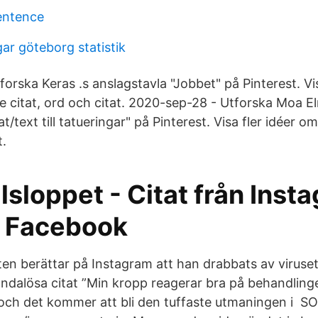
sentence
ar göteborg statistik
orska Keras .s anslagstavla "Jobbet" på Pinterest. Vi
nde citat, ord och citat. 2020-sep-28 - Utforska Moa 
t/text till tatueringar" på Pinterest. Visa fler idéer om 
t.
sloppet - Citat från Inst
. Facebook
sten berättar på Instagram att han drabbats av viruse
dalösa citat ”Min kropp reagerar bra på behandling
 och det kommer att bli den tuffaste utmaningen i 