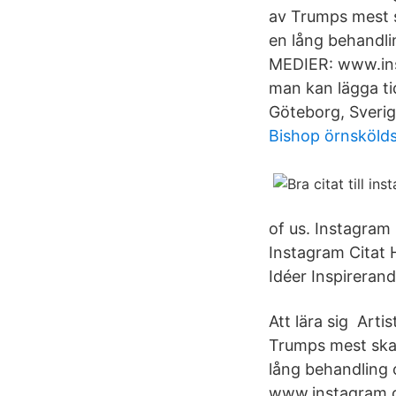
av Trumps mest s
en lång behandli
MEDIER: www.inst
man kan lägga ti
Göteborg, Sverige
Bishop örnskölds
of us. Instagram 
Instagram Citat 
Idéer Inspirerand
Att lära sig Arti
Trumps mest skan
lång behandling
www.instagram.co