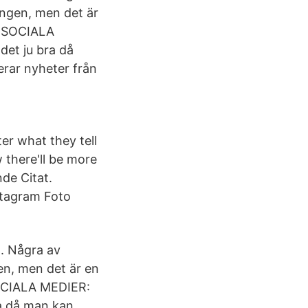
ingen, men det är
i SOCIALA
det ju bra då
erar nyheter från
r what they tell
 there'll be more
de Citat.
stagram Foto
t. Några av
en, men det är en
SOCIALA MEDIER:
ra då man kan