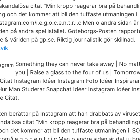
kandalösa citat ”Min kropp reagerar bra på behandl
ng och det kommer att bli den tuffaste utmaningen 
agram.com/i.e.g.o.c.e.n.t.r.i.c Men o andra sidan är 
den på andra spel istället. Göteborgs-Posten rapport
 & världen på gp.se. Riktig journalistik gör skillnad.
vik
Something they can never take away | No matte
you | Raise a glass to the four of us | Tomorrow
Citat Instagram Idéer Instagram Foto Idéer Inspireran
Hur Man Studerar Snapchat Idéer Instagram Idéer In
e Citat.
sten berättar på Instagram att han drabbats av viruse
dalösa citat ”Min kropp reagerar bra på behandling
 och det kommer att bli den tuffaste utmaningen i 
m/i.e.g.o.c.e.n.t.r.i.c Men o andra sidan är det ju b