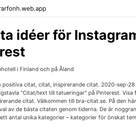
rarfonh.web.app
ta idéer för Instagram
erest
hotell i Finland och på Åland
m positiva citat, citat, inspirerande citat. 2020-sep-2
stavla "Citat/text till tatueringar" på Pinterest. Visa 
spirerande citat. Välkommen till bra-citat.se. På den h
rval av de bästa citaten genom tiderna. De är noggra
tt antal unika kategorier – kategorier för önskat tema