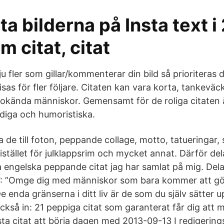
a bilderna på Insta text 
m citat, citat
ju fler som gillar/kommenterar din bild så prioriteras
sas för fler följare. Citaten kan vara korta, tankevä
 okända människor. Gemensamt för de roliga citaten ä
ndiga och humoristiska.
e till foton, peppande collage, motto, tatueringar, s
istället för julklappsrim och mycket annat. Därför de
a engelska peppande citat jag har samlat på mig. Del
17: ”Omge dig med människor som bara kommer att gör
e enda gränserna i ditt liv är de som du själv sätter u
kså in: 21 peppiga citat som garanterat får dig att m
sta citat att börja dagen med 2013-09-13 I redigering