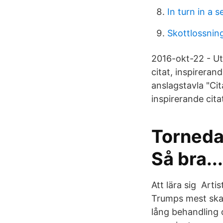
In turn in a 
Skottlossning
2016-okt-22 - Utf
citat, inspirera
anslagstavla "Cita
inspirerande cita
Tornedal
Så bra..
Att lära sig Arti
Trumps mest skan
lång behandling